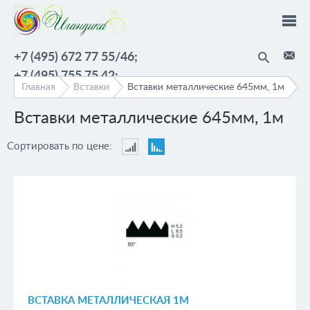
Перейти к основному содержанию
+7 (495) 672 77 55/46;
+7 (495) 755 75 42;
Главная
Вставки
Вставки металлические 645мм, 1м
Вставки металлические 645мм, 1м
Страницы
Сортировать по цене:
Сортировать
Сортировать
по
по
цене:
цене:
По
По
возрастанию
убыванию
ВСТАВКА МЕТАЛЛИЧЕСКАЯ 1М