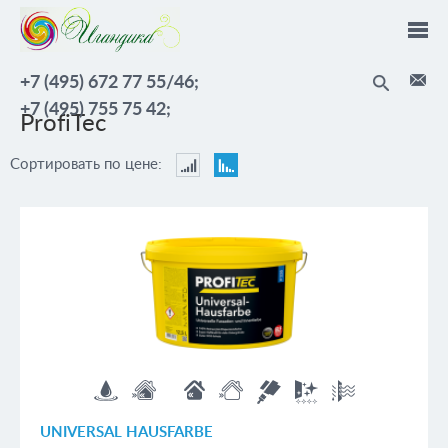
Перейти к основному содержанию
+7 (495) 672 77 55/46;
+7 (495) 755 75 42;
ProfiTec
Сортировать по цене:
Сортировать
Сортировать
по
по
цене:
цене:
По
По
возрастанию
убыванию
UNIVERSAL HAUSFARBE