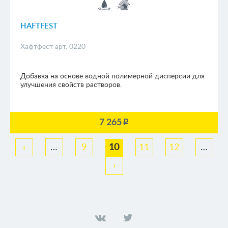
HAFTFEST
Хафтфест арт. 0220
Добавка на основе водной полимерной дисперсии для
улучшения свойств растворов.
7 265
p
‹
…
9
10
11
12
…
›