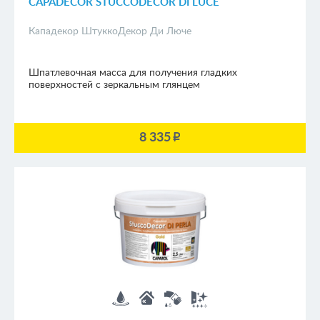
CAPADECOR STUCCODECOR DI LUCE
Кападекор ШтуккоДекор Ди Люче
Шпатлевочная масса для получения гладких
поверхностей с зеркальным глянцем
8 335
p