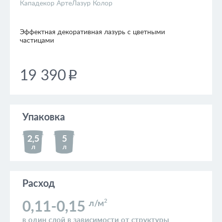
Кападекор АртеЛазур Колор
Эффектная декоративная лазурь с цветными
частицами
19 390
p
Упаковка
2,5
5
л
л
Расход
2
л/м
0,11-0,15
в один слой в зависимости от структуры