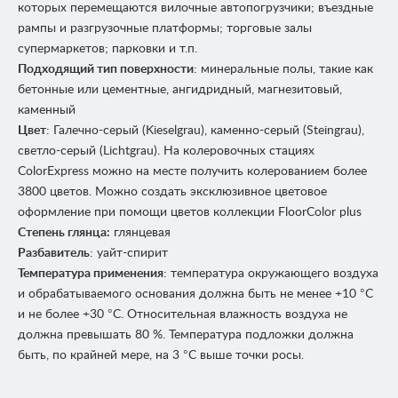
которых перемещаются вилочные автопогрузчики; въездные
рампы и разгрузочные платформы; торговые залы
супермаркетов; парковки и т.п.
Подходящий тип поверхности
: минеральные полы, такие как
бетонные или цементные, ангидридный, магнезитовый,
каменный
Цвет
: Галечно-серый (Kieselgrau), каменно-серый (Steingrau),
светло-серый (Lichtgrau). На колеровочных стациях
ColorExpress можно на месте получить колерованием более
3800 цветов. Можно создать эксклюзивное цветовое
оформление при помощи цветов коллекции FloorColor plus
Степень глянца:
глянцевая
Разбавитель
: уайт-спирит
Температура применения
: температура окружающего воздуха
и обрабатываемого основания должна быть не менее +10 °С
и не более +30 °С. Относительная влажность воздуха не
должна превышать 80 %. Температура подложки должна
быть, по крайней мере, на 3 °С выше точки росы.