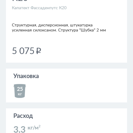
Капатект Фассаденпутс К20
Структурная, дисперсионная, штукатурка
усиленная силоксаном. Структура "Шубка" 2 мм
5 075
p
Упаковка
25
кг
Расход
2
кг/м
3,3