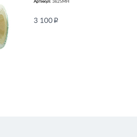
Артикул:
3625MH
3 100
p